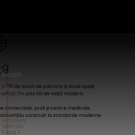
29
Acasă
i 130 de locuri de parcare și două spații
Sky
Garden
 adaptate unui stil de viață modern.
Park
e comerciale, școli și centre medicale.
Sky
-un ansamblu construit la standarde moderne
Garden
Metrou
Faza 1