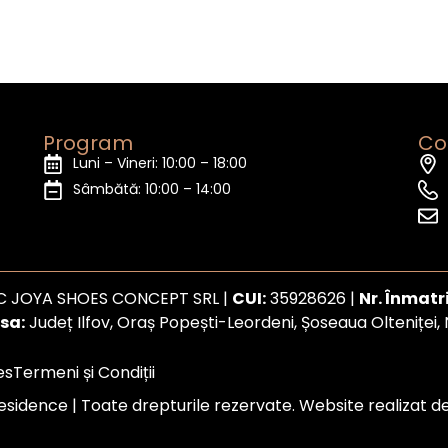
Program
Co
Luni – Vineri: 10:00 – 18:00
Sâmbătă: 10:00 – 14:00
C JOYA SHOES CONCEPT SRL |
CUI:
35928626 |
Nr. Înmatr
sa:
Județ Ilfov, Oraș Popești-Leordeni, Șoseaua Olteniței, N
es
Termeni și Condiții
sidence | Toate drepturile rezervate. Website realizat d