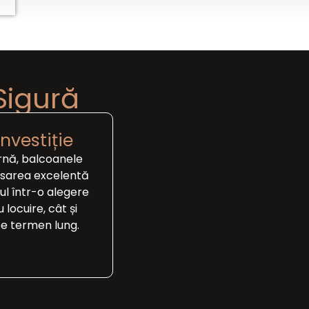
 Sigură
investiție
rnă, balcoanele
asarea excelentă
l într-o alegere
 locuire, cât și
pe termen lung.