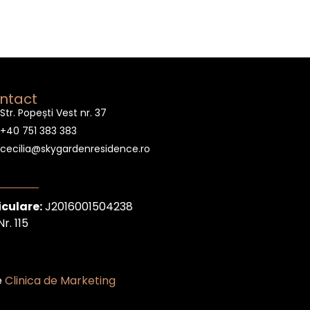
ntact
Str. Popești Vest nr. 37
+40 751 383 383
cecilia@skygardenresidence.ro
iculare:
J2016001504238
r. 115
e
Clinica de Marketing