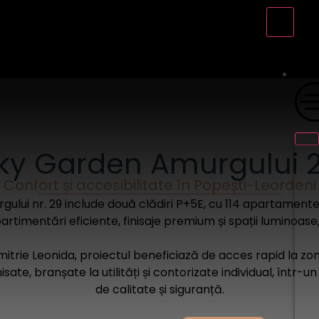
ky Garden Amurgului 
Confort și accesibilitate în Popești-Leordeni
lui nr. 29 include două clădiri P+5E, cu 114 apartamente ș
imentări eficiente, finisaje premium și spații luminoase,
itrie Leonida, proiectul beneficiază de acces rapid la zon
ate, branșate la utilități și contorizate individual, într
de calitate și siguranță.