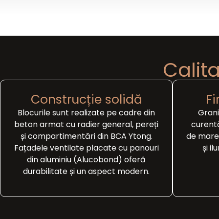
Calita
Construcție solidă
F
Blocurile sunt realizate pe cadre din
Grani
beton armat cu radier general, pereți
curentă
și compartimentări din BCA Ytong.
de mare 
Fațadele ventilate placate cu panouri
și i
din aluminiu (Alucobond) oferă
durabilitate și un aspect modern.