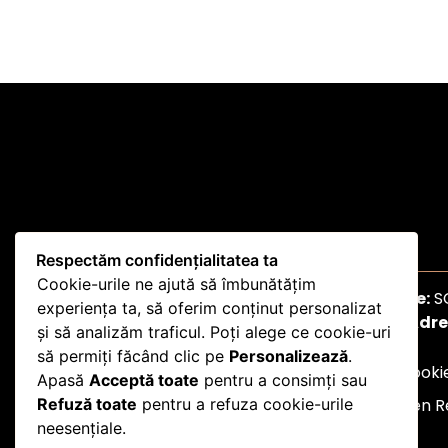
Respectăm confidențialitatea ta
Cookie-urile ne ajută să îmbunătățim
Denumire Societate:
S
experiența ta, să oferim conținut personalizat
Adre
și să analizăm traficul. Poți alege ce cookie-uri
să permiți făcând clic pe
Personalizează
.
Politica de Confidențialitate
Politica Cooki
Apasă
Acceptă toate
pentru a consimți sau
© 2026 Sky Garden Re
Refuză toate
pentru a refuza cookie-urile
neesențiale.