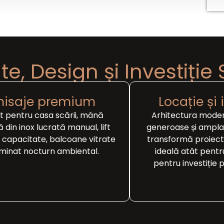
te, Design și Investiție
inisaje premium
Locație și 
t pentru casa scării, mână
Arhitectura mode
 din inox lucrată manual, lift
generoase și ampl
capacitate, balcoane vitrate
transformă proiectu
luminat nocturn ambiental.
ideală atât pentru
pentru investiție 